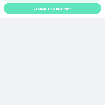
условия обработки персональных данных
Заказать ко времени
Хорошо
Корзина
Каталог
Акции
Профиль
Скачайте приложение
Узнавайте о новых акциях первыми!
Загрузите в
AppStore