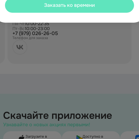
Заказать ко времени
Адреса
Москалева 1А
График работы
Пн-Чт
10:00-22:35
Пт-Вс
10:00-23:00
+7 (979) 026-26-05
Телефон для заказа
Скачайте приложение
Узнавайте о новых акциях первыми!
Загрузите в
Доступно в