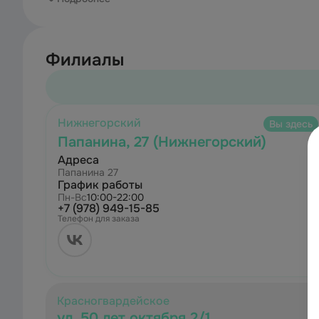
Филиалы
Нижнегорский
Вы здесь
Папанина, 27 (Нижнегорский)
Адреса
Папанина 27
График работы
Пн-Вс
10:00-22:00
+7 (978) 949-15-85
Телефон для заказа
Красногвардейское
ул. 50 лет октября 2/1