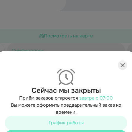
Посмотреть на карте
Симферополь
ул. Карагач 1 (Симферополь)
Адреса
с. Дубки, ул. Карагач 1
График работы
Пн-Чт
10:00-22:35
Пт-Вс
10:00-23:00
Сейчас мы закрыты
+7 (978) 399-90-50
Телефон для заказа
Приём заказов откроется
завтра с 07:00
Вы можете оформить предварительный заказ ко
времени.
График работы
Симферополь
Москалева 1А (Симферополь)